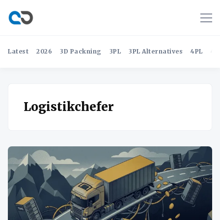
Latest
2026
3D Packning
3PL
3PL Alternatives
4PL
4P
Logistikchefer