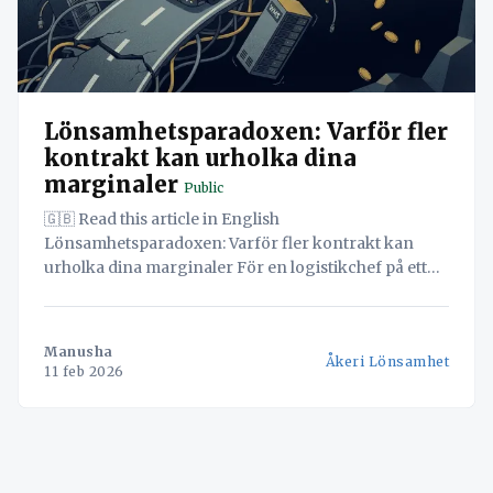
Lönsamhetsparadoxen: Varför fler
kontrakt kan urholka dina
marginaler
Public
🇬🇧 Read this article in English
Lönsamhetsparadoxen: Varför fler kontrakt kan
urholka dina marginaler För en logistikchef på ett
litet eller medelstort företag (SMF) i Skandinavien är
frågan en daglig börda: "Hur kan vi sätta rätt pris på
den här offerten?" *Fig 1: Illustration av de
Manusha
Åkeri Lönsamhet
utmaningar logistikchefer står
11 feb 2026