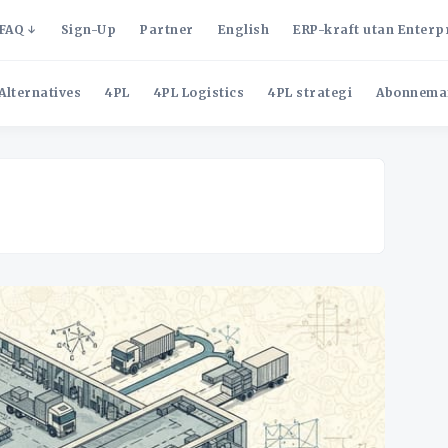
FAQ
Sign-Up
Partner
English
ERP-kraft utan Enterp
Alternatives
4PL
4PL Logistics
4PL strategi
Abonnema