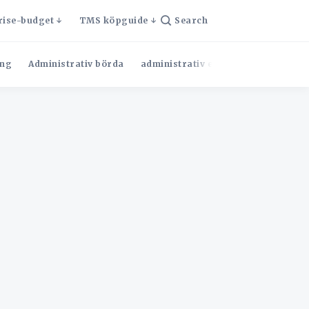
rise-budget
TMS köpguide
Search
ng
Administrativ börda
administrativ effektivitet
Admini