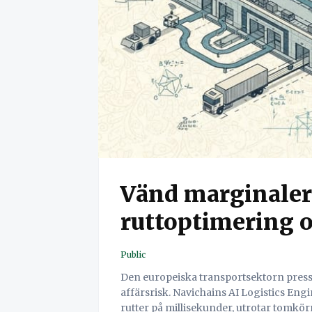
Vänd marginaler t
ruttoptimering o
Public
Den europeiska transportsektorn press
affärsrisk. Navichains AI Logistics Engi
rutter på millisekunder, utrotar tomkör