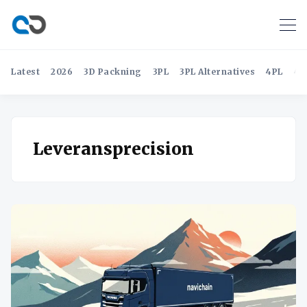
Latest
2026
3D Packning
3PL
3PL Alternatives
4PL
4P
Leveransprecision