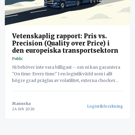
Vetenskaplig rapport: Pris vs.
Precision (Quality over Price) i
den europeiska transportsektorn
Public
Ni behöver inte vara billigast – om ni kan garantera
"On time. Every time." I en logistikvärld som i allt
högre grad präglas av volatilitet, externa chocker
och komplexa europeiska leveranskedjor har
leveransprecision blivit den enskilt viktigaste
valutan. Denna rapport undersöker det strategiska
Manusha
Logistikforskning
vägval där framgångsrika transportföretag överger
24 feb 2026
priskonkurrens