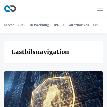
Latest
2026
3D Packning
3PL
3PL Alternatives
4PL
4P
Lastbilsnavigation