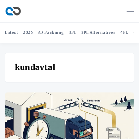
Latest
2026
3D Packning
3PL
3PL Alternatives
4PL
4P
kundavtal