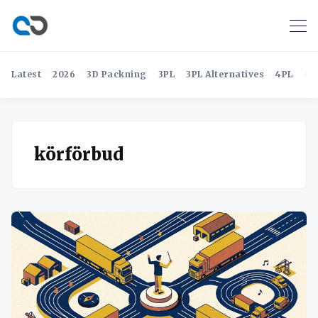
Latest
2026
3D Packning
3PL
3PL Alternatives
4PL
4P
körförbud