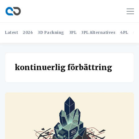
Latest
2026
3D Packning
3PL
3PL Alternatives
4PL
4P
kontinuerlig förbättring