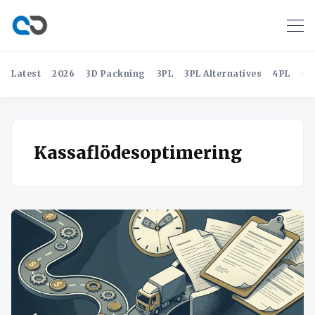
Latest
2026
3D Packning
3PL
3PL Alternatives
4PL
4P
Kassaflödesoptimering