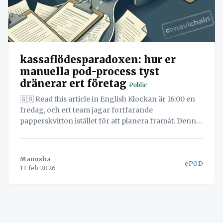
kassaflödesparadoxen: hur er
manuella pod-process tyst
dränerar ert företag
Public
🇬🇧 Read this article in English Klockan är 16:00 en
fredag, och ert team jagar fortfarande
papperskvitton istället för att planera framåt. Denna
white paper avslöjar hur manuell hantering av
leveransbevis (POD:ar) skapar en strategisk
flaskhals som kostar er tid, pengar och
Manusha
ePOD
konkurrenskraft. Upptäck hur ni kan frigöra
11 feb 2026
resurser