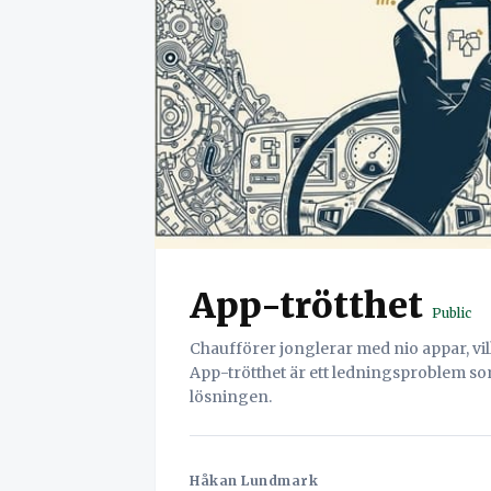
App-trötthet
Public
Chaufförer jonglerar med nio appar, vilke
App-trötthet är ett ledningsproblem so
lösningen.
Håkan Lundmark