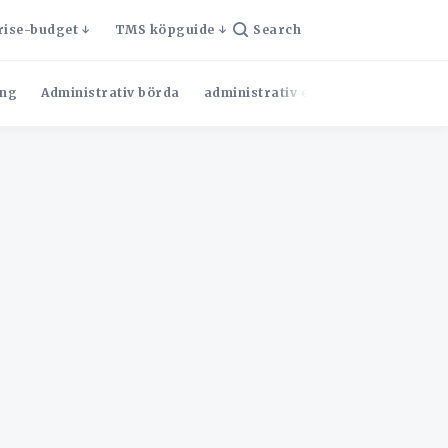
rise-budget
TMS köpguide
Search
ng
Administrativ börda
administrativ effektivitet
Admini