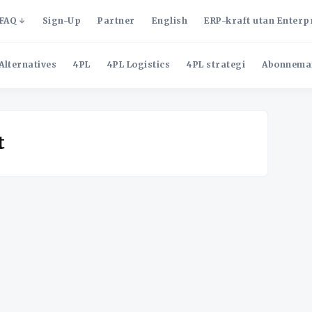
FAQ
Sign-Up
Partner
English
ERP-kraft utan Enterp
Alternatives
4PL
4PL Logistics
4PL strategi
Abonnema
t