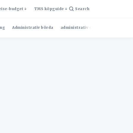
rise-budget
TMS köpguide
Search
ng
Administrativ börda
administrativ effektivitet
Admini