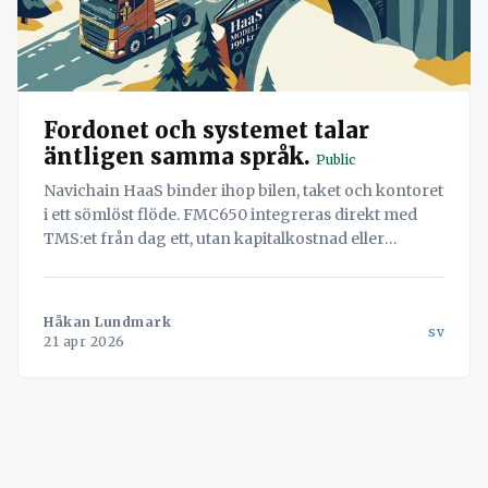
Fordonet och systemet talar
äntligen samma språk.
Public
Navichain HaaS binder ihop bilen, taket och kontoret
i ett sömlöst flöde. FMC650 integreras direkt med
TMS:et från dag ett, utan kapitalkostnad eller
manuella tachografutdrag.
Håkan Lundmark
sv
21 apr 2026