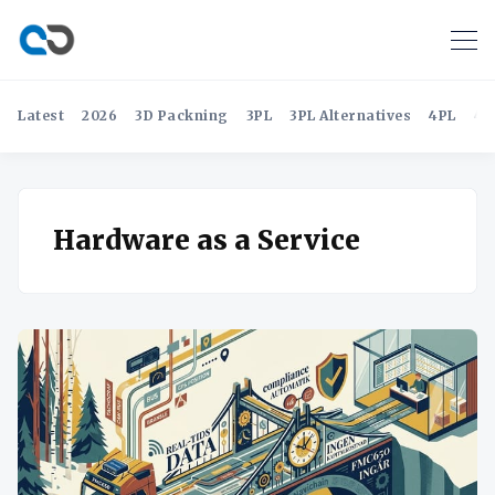
Latest
2026
3D Packning
3PL
3PL Alternatives
4PL
4P
Hardware as a Service