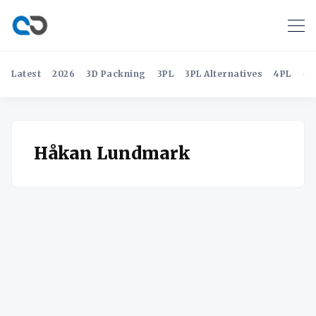
Latest
2026
3D Packning
3PL
3PL Alternatives
4PL
4P
Håkan Lundmark