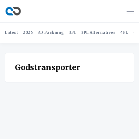
Latest
2026
3D Packning
3PL
3PL Alternatives
4PL
4P
Godstransporter