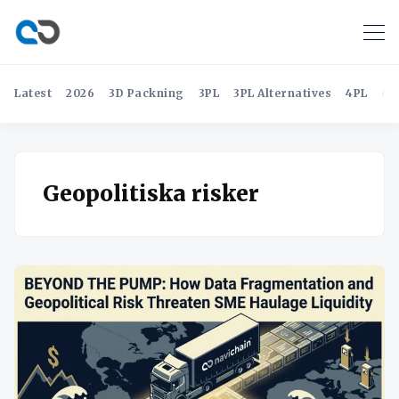
Latest
2026
3D Packning
3PL
3PL Alternatives
4PL
4P
Geopolitiska risker