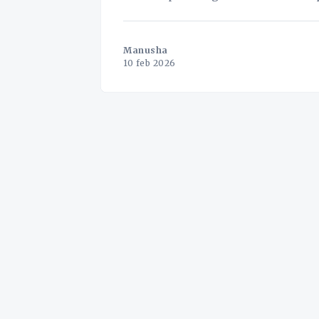
enmansåkeri eller ett lokalt transportfö
och en djup förståelse
Manusha
10 feb 2026