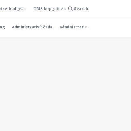
rise-budget
TMS köpguide
Search
ng
Administrativ börda
administrativ effektivitet
Admini