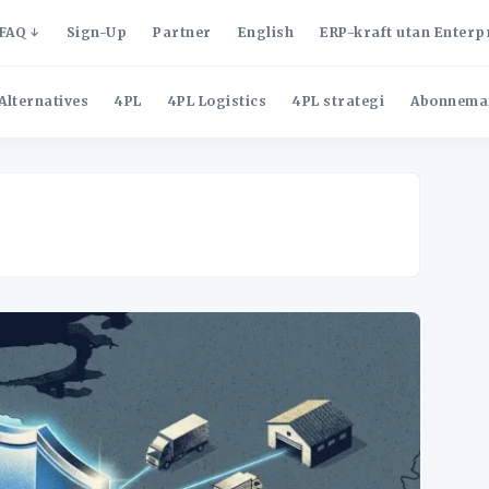
FAQ
Sign-Up
Partner
English
ERP-kraft utan Enterp
Alternatives
4PL
4PL Logistics
4PL strategi
Abonnema