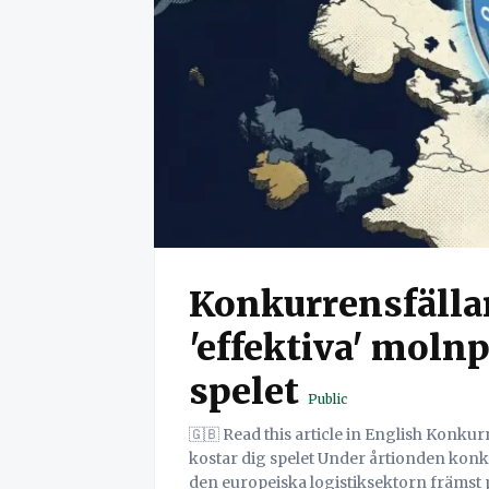
Konkurrensfällan
'effektiva' moln
spelet
Public
🇬🇧 Read this article in English Konkurrensfällan: Varför din "effektiva" molnplattform
kostar dig spelet Under årtionden konkurrerade små och medelstora företag (SMF) inom
den europeiska logistiksektorn främst på 