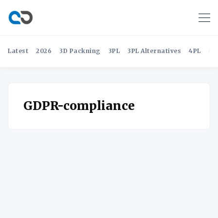
Latest
2026
3D Packning
3PL
3PL Alternatives
4PL
4P
GDPR-compliance