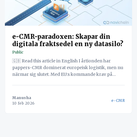
e-CMR-paradoxen: Skapar din
digitala fraktsedel en ny datasilo?
Public
🇬🇧 Read this article in English I årtionden har
pappers-CMR dominerat europeisk logistik, men nu
närmar sig slutet. Med EU:s kommande krav på
digital transportinformation (FTI) är e-CMR inte
längre valfritt, utan en nödvändighet. Upptäck
varför e-CMR är en strategisk möjlighet och hur du
Manusha
e-CMR
kan förbereda dig inför 2026. Under
10 feb 2026