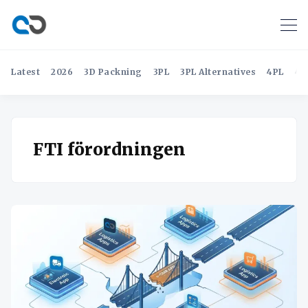
Latest
2026
3D Packning
3PL
3PL Alternatives
4PL
4P
FTI förordningen