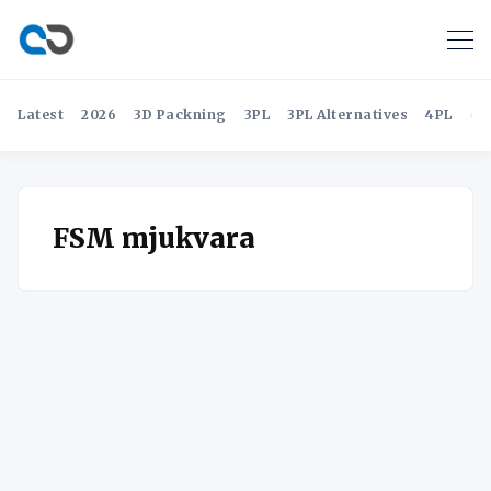
Latest
2026
3D Packning
3PL
3PL Alternatives
4PL
4P
FSM mjukvara