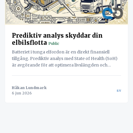
Prediktiv analys skyddar din
elbilsflotta
Public
Batteriet i tunga elfordon är en direkt finansiell
tillgång. Prediktiv analys med State of Health (SoH)
är avgörande för att optimera livslängden och
maximera restvärdet. Genom att integrera
batteridata i TMS kan laddningsbeslut automatiseras
för att minska slitage och förlänga flottans
Håkan Lundmark
sv
ekonomiska l
6 jun 2026