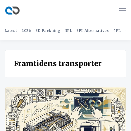
Latest
2026
3D Packning
3PL
3PL Alternatives
4PL
4P
Framtidens transporter