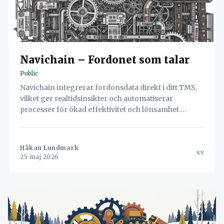
Navichain – Fordonet som talar
Public
Navichain integrerar fordonsdata direkt i ditt TMS,
vilket ger realtidsinsikter och automatiserar
processer för ökad effektivitet och lönsamhet.
Upptäck hur du kan minska manuell datainmatning,
öka marginalerna och förebygga oplanerade
verkstadsstopp.
Håkan Lundmark
sv
25 maj 2026