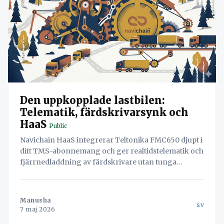
Den uppkopplade lastbilen:
Telematik, färdskrivarsynk och
HaaS
Public
Navichain HaaS integrerar Teltonika FMC650 djupt i
ditt TMS-abonnemang och ger realtidstelematik och
fjärrnedladdning av färdskrivare utan tunga
investeringskostnader (CAPEX).
Manusha
sv
7 maj 2026