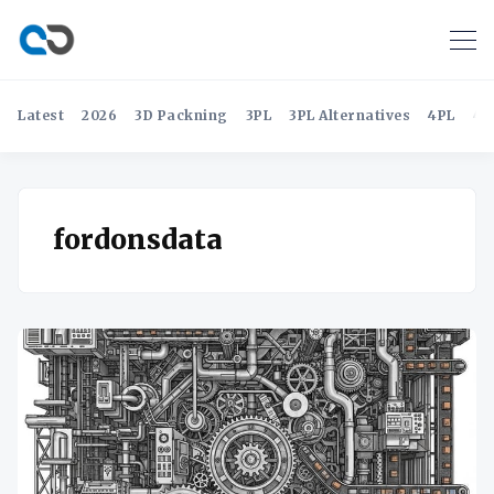
Latest
2026
3D Packning
3PL
3PL Alternatives
4PL
4P
fordonsdata