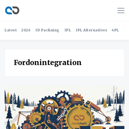
Latest
2026
3D Packning
3PL
3PL Alternatives
4PL
4P
Fordonintegration