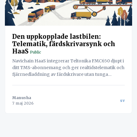
Den uppkopplade lastbilen:
Telematik, färdskrivarsynk och
HaaS
Public
Navichain HaaS integrerar Teltonika FMC650 djupt i
ditt TMS-abonnemang och ger realtidstelematik och
fjärrnedladdning av färdskrivare utan tunga
investeringskostnader (CAPEX).
Manusha
sv
7 maj 2026