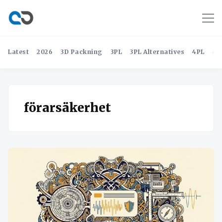
Latest
2026
3D Packning
3PL
3PL Alternatives
4PL
4P
förarsäkerhet