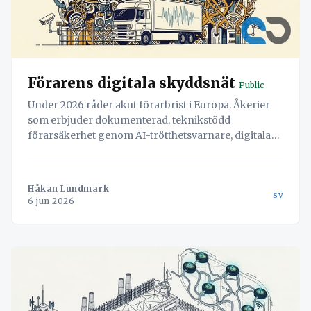
Förarens digitala skyddsnät
Public
Under 2026 råder akut förarbrist i Europa. Åkerier
som erbjuder dokumenterad, teknikstödd
förarsäkerhet genom AI-trötthetsvarnare, digitala
överfallslarm och integration med TAPA-
certifierade parkeringsregister vinner
rekryteringsstriden. Läs hur Navichain sätter
Håkan Lundmark
sv
människan i centrum för logistiken.
6 jun 2026