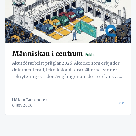
Människan i centrum
Public
Akut förarbrist präglar 2026. Åkerier som erbjuder
dokumenterad, teknikstödd förarsäkerhet vinner
rekryteringsstriden. Vi går igenom de tre tekniska
pelarna: digitala överfallslarm, AI-baserad
trötthetsdetektering och integration med TAPA-
certifierade parkeringsregister.
Håkan Lundmark
sv
6 jun 2026