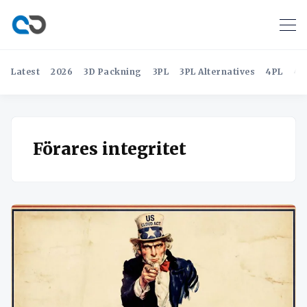
Latest
2026
3D Packning
3PL
3PL Alternatives
4PL
4P
Förares integritet