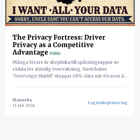
The Privacy Fortress: Driver
Privacy as a Competitive
Advantage
Public
Många förare är skeptiska till spårningsappar av
rädsla för ständig övervakning. Navichains
"Sovereign Shield" stoppar GPS-data när föraren är
off-duty, vilket bygger förtroende och minskar
personalomsättning.
Manusha
Logistikoptimering
11 feb 2026