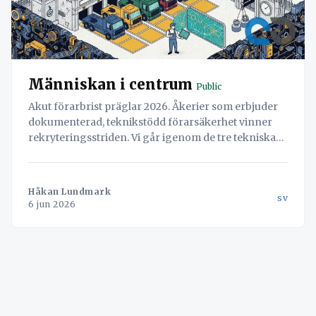
Människan i centrum
Public
Akut förarbrist präglar 2026. Åkerier som erbjuder
dokumenterad, teknikstödd förarsäkerhet vinner
rekryteringsstriden. Vi går igenom de tre tekniska
pelarna: digitala överfallslarm, AI-baserad
trötthetsdetektering och integration med TAPA-
certifierade parkeringsregister.
Håkan Lundmark
sv
6 jun 2026