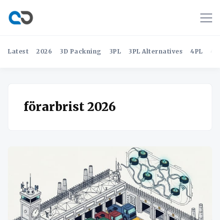
Latest
2026
3D Packning
3PL
3PL Alternatives
4PL
4P
förarbrist 2026