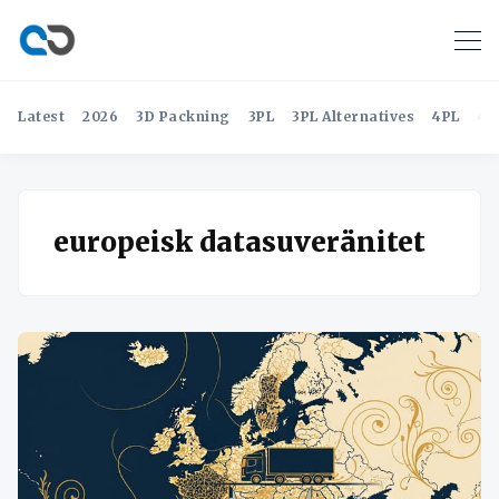
Latest
2026
3D Packning
3PL
3PL Alternatives
4PL
4P
europeisk datasuveränitet