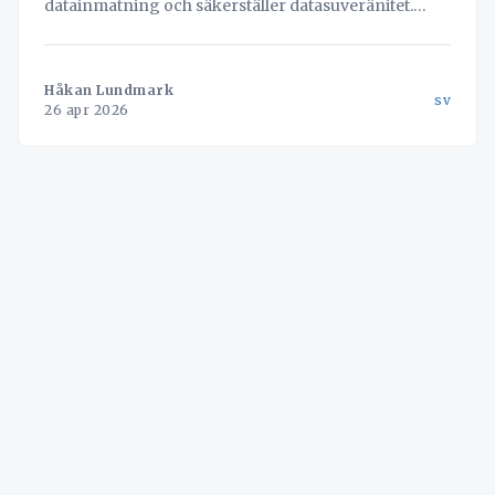
datainmatning och säkerställer datasuveränitet.
Effektivisera din logistik och frigör tid för
strategiskt arbete.
Håkan Lundmark
sv
26 apr 2026