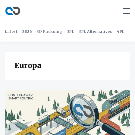
Latest
2026
3D Packning
3PL
3PL Alternatives
4PL
4P
Europa