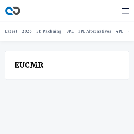
Latest
2026
3D Packning
3PL
3PL Alternatives
4PL
4P
EUCMR