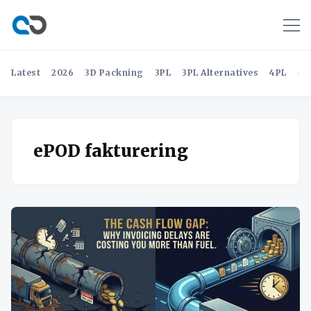
Latest
2026
3D Packning
3PL
3PL Alternatives
4PL
4P
ePOD fakturering