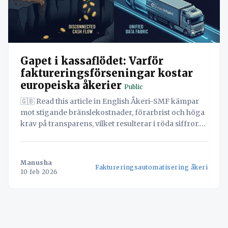
Gapet i kassaflödet: Varför
faktureringsförseningar kostar
europeiska åkerier
Public
🇬🇧 Read this article in English Åkeri-SMF kämpar
mot stigande bränslekostnader, förarbrist och höga
krav på transparens, vilket resulterar i röda siffror.
Men trots fokus på operativ effektivitet, som
ruttoptimering och minskade tomma körsträckor,
kvarstår ett kritiskt problem: försenade betalningar.
Manusha
Faktureringsautomatisering åkeri
Upptäck "Effektivitetsillusionen" och hur du kan
10 feb 2026
vända pengaflödet till