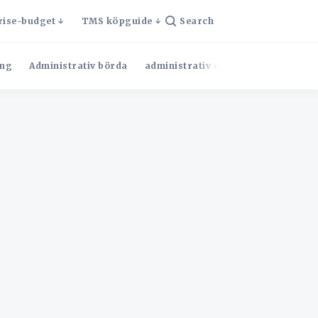
rise-budget
TMS köpguide
Search
ng
Administrativ börda
administrativ effektivitet
Admini