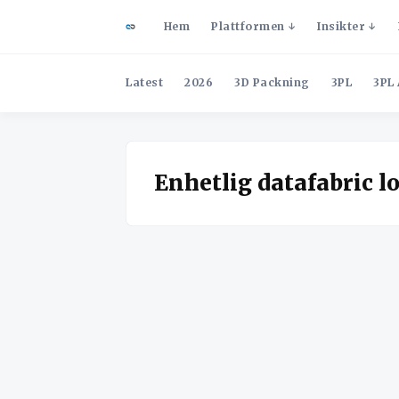
Hem
Plattformen
Insikter
Latest
2026
3D Packning
3PL
3PL 
Enhetlig datafabric lo