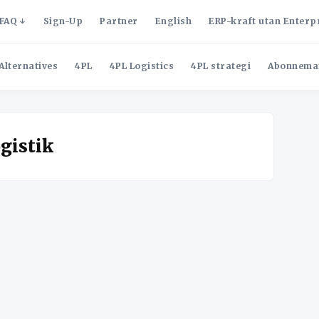
FAQ
Sign-Up
Partner
English
ERP-kraft utan Enterp
Alternatives
4PL
4PL Logistics
4PL strategi
Abonnema
gistik