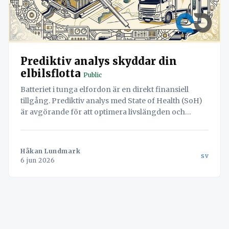
Prediktiv analys skyddar din
elbilsflotta
Public
Batteriet i tunga elfordon är en direkt finansiell
tillgång. Prediktiv analys med State of Health (SoH)
är avgörande för att optimera livslängden och
maximera restvärdet. Genom att integrera
batteridata i TMS kan laddningsbeslut automatiseras
för att minska slitage och förlänga flottans
Håkan Lundmark
sv
ekonomiska l
6 jun 2026