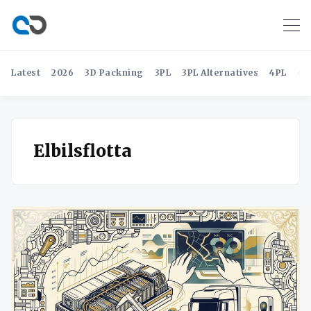
Latest
2026
3D Packning
3PL
3PL Alternatives
4PL
4P
Elbilsflotta