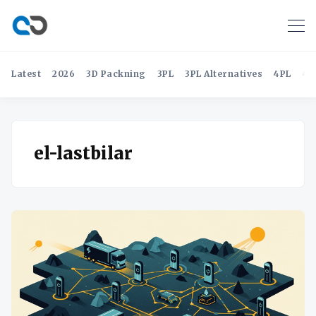
Latest
2026
3D Packning
3PL
3PL Alternatives
4PL
4P
el-lastbilar