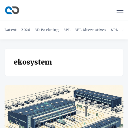
Latest
2026
3D Packning
3PL
3PL Alternatives
4PL
4P
ekosystem