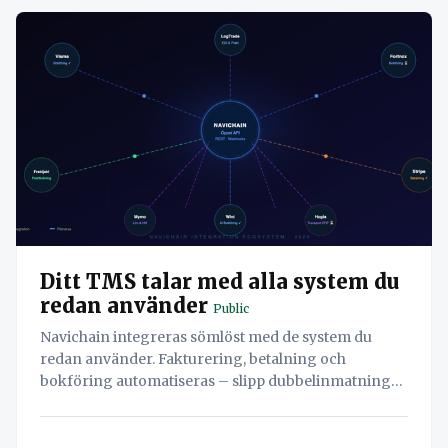
Ditt TMS talar med alla system du
redan använder
Public
Navichain integreras sömlöst med de system du
redan använder. Fakturering, betalning och
bokföring automatiseras – slipp dubbelinmatning
och spara tid.