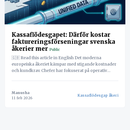
Kassaflödesgapet: Därför kostar
faktureringsförseningar svenska
åkerier mer
Public
🇬🇧 Read this article in English Det moderna
europeiska åkeriet kämpar med stigande kostnader
och kundkrav. Chefer har fokuserat på operativ
effektivitet: optimera rutter, maximera utnyttjandet
och minska tomkörningar. Men varför rör sig
pengarna fortfarande långsamt? Kassaflödesgapet:
Manusha
Kassaflödesgap åkeri
Därför kostar faktureringsförseningar svenska
11 feb 2026
åkerier mer För det moderna europeiska små eller
medelstora åkeriet