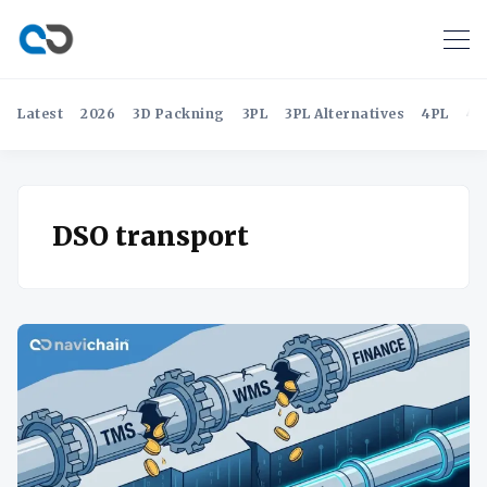
Latest
2026
3D Packning
3PL
3PL Alternatives
4PL
4P
DSO transport