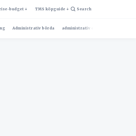
rise-budget
TMS köpguide
Search
ng
Administrativ börda
administrativ effektivitet
Admini