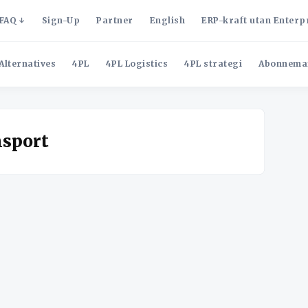
FAQ
Sign-Up
Partner
English
ERP-kraft utan Enterp
Alternatives
4PL
4PL Logistics
4PL strategi
Abonnema
nsport