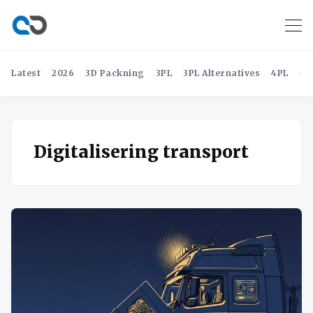
Latest
2026
3D Packning
3PL
3PL Alternatives
4PL
4P
Digitalisering transport