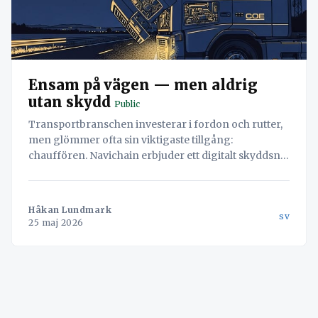
Ensam på vägen — men aldrig
utan skydd
Public
Transportbranschen investerar i fordon och rutter,
men glömmer ofta sin viktigaste tillgång:
chauffören. Navichain erbjuder ett digitalt skyddsnät
med realtidsdata, säkerhetsvarningar och
underhållsplanering.
Håkan Lundmark
sv
25 maj 2026