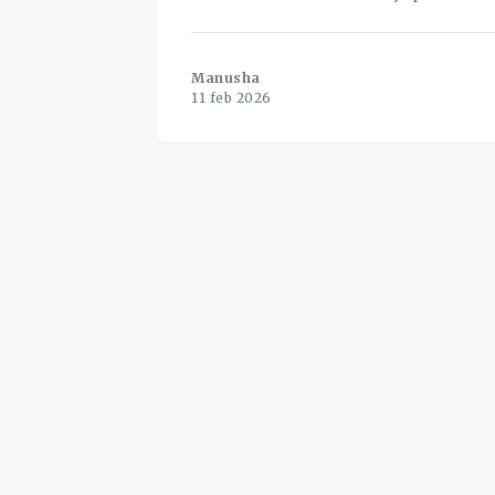
rapport ger en djupgående analys av 
framtidens
Manusha
11 feb 2026