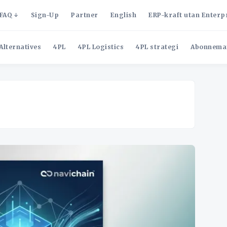
FAQ
Sign-Up
Partner
English
ERP-kraft utan Enterp
Alternatives
4PL
4PL Logistics
4PL strategi
Abonnema