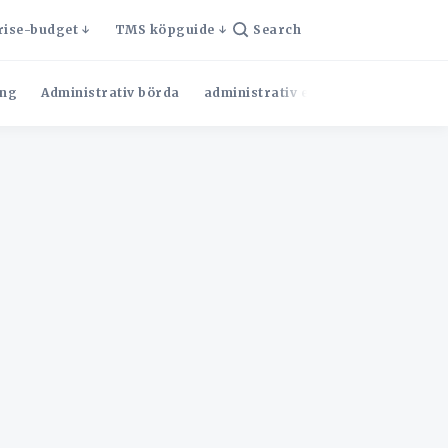
rise-budget
TMS köpguide
Search
ng
Administrativ börda
administrativ effektivitet
Admini