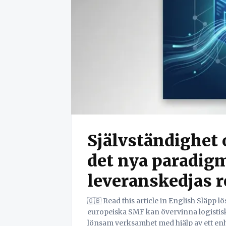
Självständighet 
det nya paradigm
leveranskedjas r
🇬🇧 Read this article in English Släpp lös kraften i din leveranskedja! Upptäck hur
europeiska SMF kan övervinna logistis
lönsam verksamhet med hjälp av ett enhe