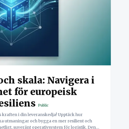
och skala: Navigera i
et för europeisk
esiliens
Public
ka utmaningar och bygga en mer resilient och
tligt, suveränt operativsystem för logistik. Denna