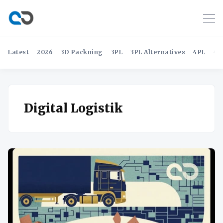
Latest
2026
3D Packning
3PL
3PL Alternatives
4PL
4P
Digital Logistik