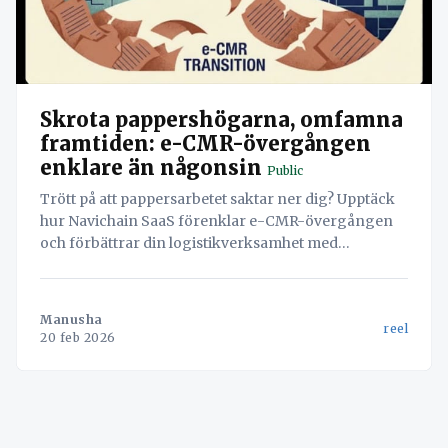
Skrota pappershögarna, omfamna
framtiden: e-CMR-övergången
enklare än någonsin
Public
Trött på att pappersarbetet saktar ner dig? Upptäck
hur Navichain SaaS förenklar e-CMR-övergången
och förbättrar din logistikverksamhet med
automatisering, säkerhet och användarvänlig
design.
Manusha
reel
20 feb 2026