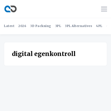
Latest
2026
3D Packning
3PL
3PL Alternatives
4PL
4P
digital egenkontroll