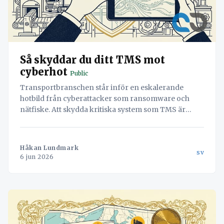
Så skyddar du ditt TMS mot
cyberhot
Public
Transportbranschen står inför en eskalerande
hotbild från cyberattacker som ransomware och
nätfiske. Att skydda kritiska system som TMS är
avgörande. Denna artikel belyser de vanligaste
angreppsvägarna 2026, introducerar Zero Trust-
modellen, och presenterar fyra konkreta åtgärder
Håkan Lundmark
sv
för att förstärka c
6 jun 2026