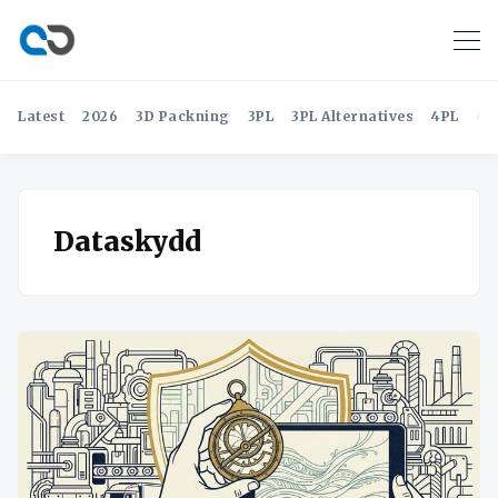
Latest
2026
3D Packning
3PL
3PL Alternatives
4PL
4P
Dataskydd