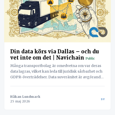
Din data körs via Dallas – och du
vet inte om det | Navichain
Public
Många transportbolag är omedvetna om var deras
data lagras, vilket kan leda till juridisk sårbarhet och
GDPR-överträdelser. Data suveränitet är avgörande
för att äga din affär.
Håkan Lundmark
sv
25 maj 2026