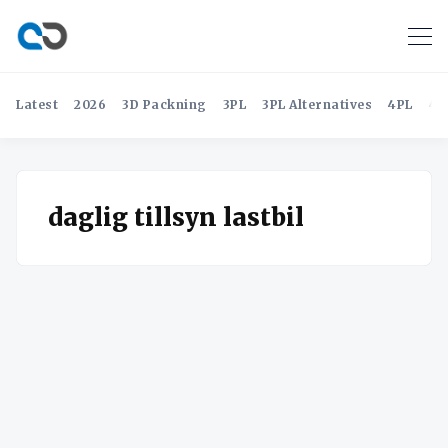
Latest
2026
3D Packning
3PL
3PL Alternatives
4PL
4P
daglig tillsyn lastbil