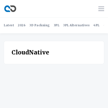
Latest
2026
3D Packning
3PL
3PL Alternatives
4PL
4P
CloudNative