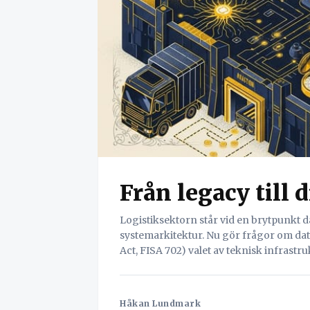
Från legacy till 
Logistiksektorn står vid en brytpunkt
systemarkitektur. Nu gör frågor om da
Act, FISA 702) valet av teknisk infrastru
inte om tid – det handlar om arkitektur.
Håkan Lundmark