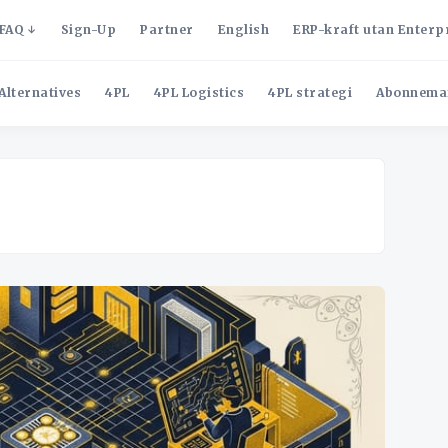
FAQ
Sign-Up
Partner
English
ERP-kraft utan Enterp
Alternatives
4PL
4PL Logistics
4PL strategi
Abonnema