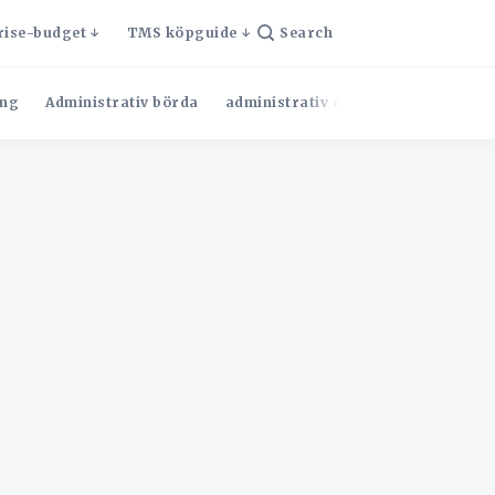
rise-budget
TMS köpguide
Search
ng
Administrativ börda
administrativ effektivitet
Admini