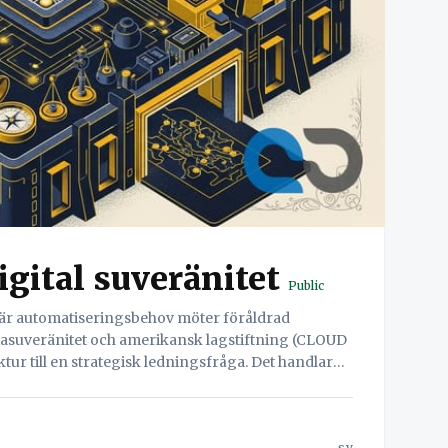
digital suveränitet
Public
 där automatiseringsbehov möter föråldrad
tasuveränitet och amerikansk lagstiftning (CLOUD
ktur till en strategisk ledningsfråga. Det handlar
sv