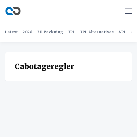
Latest
2026
3D Packning
3PL
3PL Alternatives
4PL
4P
Cabotageregler