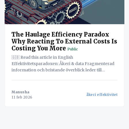
The Haulage Efficiency Paradox
Why Reacting To External Costs Is
Costing You More
Public
🇬🇧 Read this article in English
Effektivitetsparadoxen: Åkeri & data Fragmenterad
information och bristande överblick leder till
ineffektivitet inom åkeriverksamheten.
Sammanfattning Skandinaviska åkeri-SME:er är
fast i en reaktiv loop. Med volatila bränslekostnader
Manusha
åkeri effektivitet
och en försämrad kritisk infrastruktur tvingas
11 feb 2026
cheferna spendera sina dagar med att släcka
bränder – omdirigera förare, hantera haverier