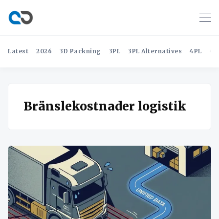
Latest
2026
3D Packning
3PL
3PL Alternatives
4PL
4P
Bränslekostnader logistik