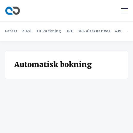
Latest
2026
3D Packning
3PL
3PL Alternatives
4PL
4P
Automatisk bokning