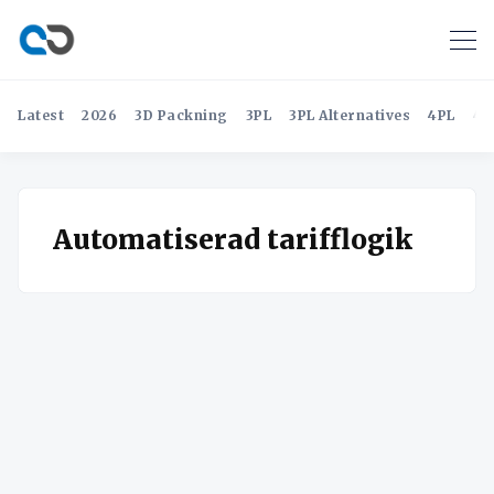
Latest
2026
3D Packning
3PL
3PL Alternatives
4PL
4P
Automatiserad tarifflogik