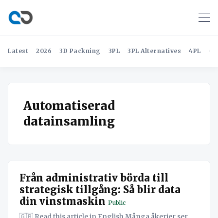
Latest
2026
3D Packning
3PL
3PL Alternatives
4PL
4P
Automatiserad
datainsamling
Från administrativ börda till
strategisk tillgång: Så blir data
din vinstmaskin
Public
🇬🇧 Read this article in English Många åkerier ser