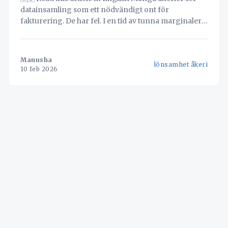
datainsamling som ett nödvändigt ont för
fakturering. De har fel. I en tid av tunna marginaler
är din operativa data nyckeln till lönsamhet. Lär dig
hur du vänder administration till strategisk
affärsnytta. För ägare och chefer på medelstora
Manusha
lönsamhet åkeri
åkerier har diskussionen om
10 feb 2026