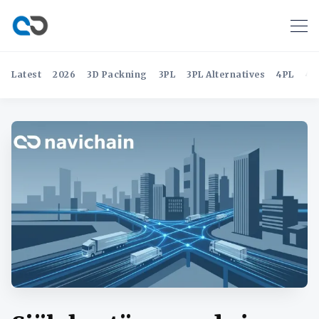
Latest
2026
3D Packning
3PL
3PL Alternatives
4PL
4P