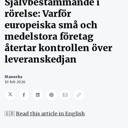
Självbestämmande i
rörelse: Varför
europeiska små och
medelstora företag
återtar kontrollen över
leveranskedjan
Manusha
10 feb 2026
Share on Twitter
Share on Facebook
Share on LinkedIn
Share on Pinterest
Share via Email
Copy link
🇬🇧
Read this article in English