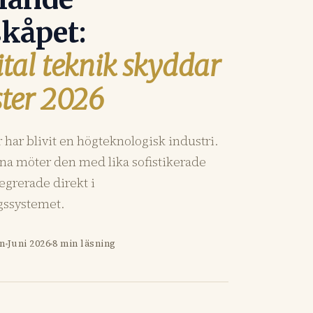
kåpet:
ital teknik skyddar
ster 2026
 har blivit en högteknologisk industri.
rna möter den med lika sofistikerade
grerade direkt i
gssystemet.
on
Juni 2026
8 min läsning