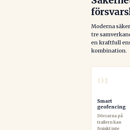
Säkerhet
försvars
Moderna säker
tre samverkand
en kraftfull e
kombination.
01
Smart
geofencing
Dörrarna på
trailern kan
fysiskt inte