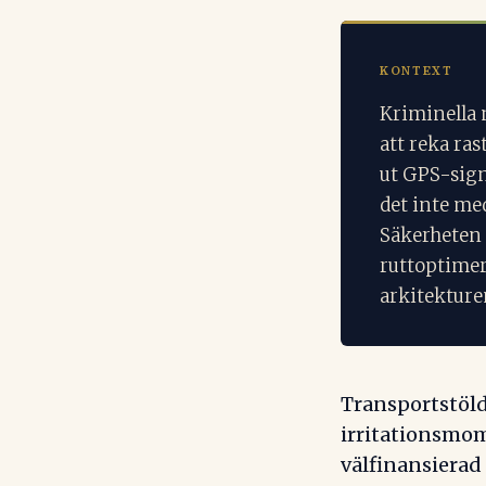
KONTEXT
Kriminella 
att reka ras
ut GPS-sign
det inte me
Säkerheten
ruttoptimer
arkitekture
Transportstölde
irritationsmom
välfinansierad