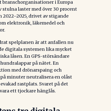
t branschorganisationer i Europa
v stulna laster med över 30 procent
 2022–2025, drivet av stigande
om elektronik, läkemedel och
or.
rat spelplanen är att anfallen nu
 de digitala systemen lika mycket
iska låsen. En GPS-störsändare
 hundralappar på nätet. En
ktion med drönarspaing och
 på minuter neutralisera en olåst
bevakad rastplats. Svaret på det
vara ett tjockare hänglås.