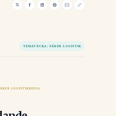
Share on Twitter
Share on Facebook
Share on LinkedIn
Share on Pinterest
Share via Email
Copy link
TEMAVECKA: SÄKER LOGISTIK
SÄKER LOGISTIKKEDJA
llande