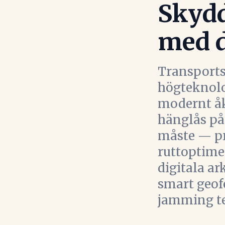
Skydd
med d
Transportst
högteknolog
modernt åk
hänglås på
måste — p
ruttoptime
digitala ar
smart geofe
jamming tek