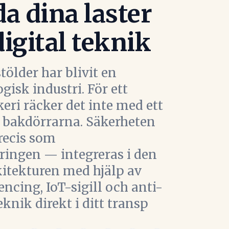
a dina laster
igital teknik
ölder har blivit en
isk industri. För ett
eri räcker det inte med ett
 bakdörrarna. Säkerheten
recis som
ringen — integreras i den
kitekturen med hjälp av
ncing, IoT-sigill och anti-
nik direkt i ditt transp