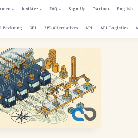
ormen
Insikter
FAQ
Sign-Up
Partner
English
D Packning
3PL
3PL Alternatives
4PL
4PL Logistics
4