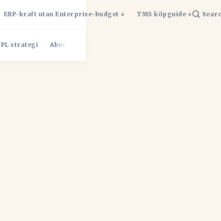
ERP-kraft utan Enterprise-budget
TMS köpguide
Sear
PL strategi
Abonnemang
Administrativ börda
administra