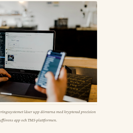
eringssystemet låser upp dörrarna med krypterad precision
haufförens app och TMS-plattformen.