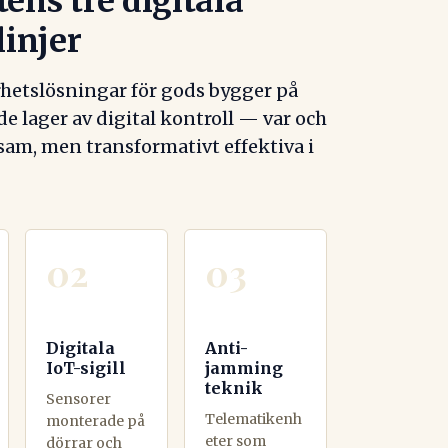
ens tre digitala
linjer
hetslösningar för gods bygger på
e lager av digital kontroll — var och
nsam, men transformativt effektiva i
02
03
Digitala
Anti-
IoT-sigill
jamming
teknik
Sensorer
Telematikenh
monterade på
eter som
dörrar och