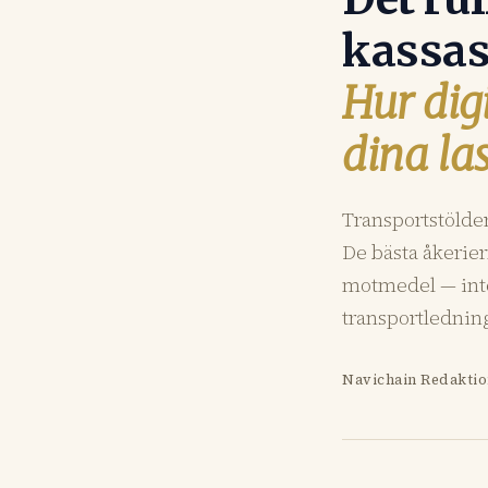
kassas
Hur dig
dina la
Transportstölder
De bästa åkerie
motmedel — inte
transportlednin
Navichain Redakti