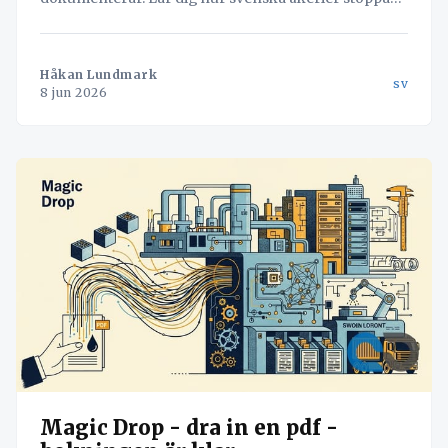
läckaget och vänder misstag till värdefull data med
hjälp av Navichains integrerade kvalitetsledning
direkt i arbetsflödet.
Håkan Lundmark
sv
8 jun 2026
Magic Drop - dra in en pdf -