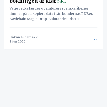
bokningen är klar
Public
Varje vecka lägger operatörer i svenska åkerier
timmar på att kopiera data från kundernas PDF:er.
Navichain Magic Drop avslutar det arbetet
permanent genom att låta AI läsa dokumenten och
skapa bokningen automatiskt.
Håkan Lundmark
sv
8 jun 2026