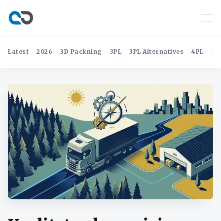
Latest
2026
3D Packning
3PL
3PL Alternatives
4PL
4P