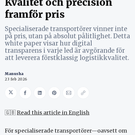
Kvalitet och precision
framför pris
Specialiserade transportörer vinner inte
på pris, utan på absolut pålitlighet. Detta
white paper visar hur digital
transparens i varje led är avgörande för
att leverera förstklassig logistikkvalitet.
Manusha
23 feb 2026
Share on Twitter
Share on Facebook
Share on LinkedIn
Share on Pinterest
Share via Email
Copy link
🇬🇧
Read this article in English
För specialiserade transportörer—oavsett om